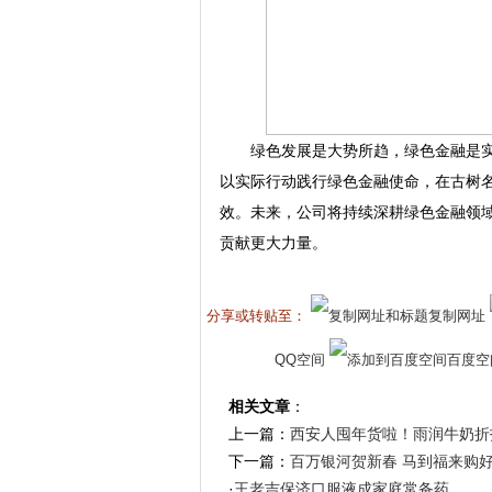
绿色发展是大势所趋，绿色金融是
以实际行动践行绿色金融使命，在古树
效。未来，公司将持续深耕绿色金融领
贡献更大力量。
分享或转贴至：
复制网址
QQ空间
百度空
相关文章
：
上一篇：
西安人囤年货啦！雨润牛奶折
下一篇：
百万银河贺新春 马到福来购
·
王老吉保济口服液成家庭常备药