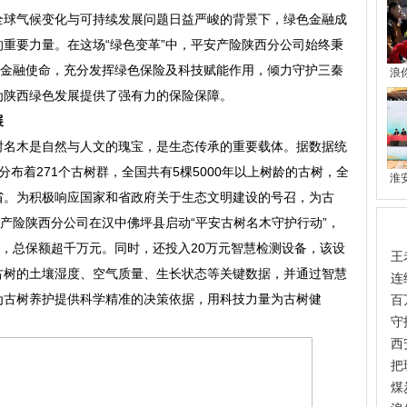
全球气候变化与可持续发展问题日益严峻的背景下，绿色金融成
重要力量。在这场“绿色变革”中，平安产险陕西分公司始终秉
色金融使命，充分发挥绿色保险及科技赋能作用，倾力守护三秦
浪
为陕西绿色发展提供了强有力的保险保障。
展
树名木是自然与人文的瑰宝，是生态传承的重要载体。据数据统
分布着271个古树群，全国共有5棵5000年以上树龄的古树，全
淮
省。为积极响应国家和省政府关于生态文明建设的号召，为古
，平安产险陕西分公司在汉中佛坪县启动“平安古树名木守护行动”，
热
障，总保额超千万元。同时，还投入20万元智慧检测设备，该设
王
古树的土壤湿度、空气质量、生长状态等关键数据，并通过智慧
连
为古树养护提供科学精准的决策依据，用科技力量为古树健
百
守
西
把
煤