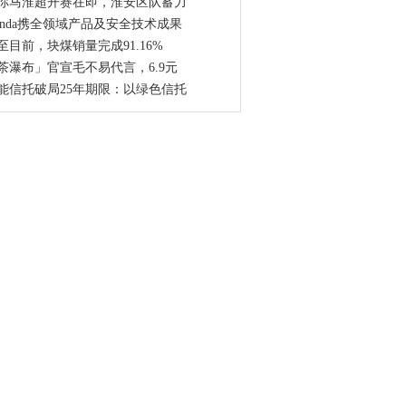
你马淮超开赛在即，淮安区队蓄力
onda携全领域产品及安全技术成果
至目前，块煤销量完成91.16%
茶瀑布」官宣毛不易代言，6.9元
能信托破局25年期限：以绿色信托