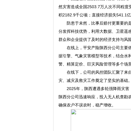
然灾害造成全国2503.7万人次不同程度
积2182.9千公顷；直接经济损失541.1
防患于未然，比事后赔付更重要的
分发挥科技优势，利用大数据、卫星遥
群众和企业提供了及时的经济支持与风
在线上，平安产险陕西分公司主要依
据引擎、气象灾害模型等技术，结合水
警、精算定价、巨灾风险管理等多个场
在线下，公司的风控团队汇聚了来
灾、减灾及救灾工作奠定了坚实的基础
2025年，陕西遭遇多轮强降雨灾
陕西分公司迅速响应，投入无人机查勘农田
确保农户不误农时，稳产增收。