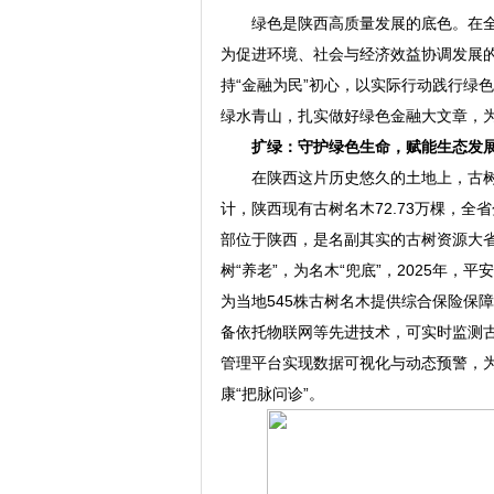
绿色是陕西高质量发展的底色。在
为促进环境、社会与经济效益协调发展的
持“金融为民”初心，以实际行动践行绿
绿水青山，扎实做好绿色金融大文章，
扩绿：守护绿色生命，赋能生态发
在陕西这片历史悠久的土地上，古
计，陕西现有古树名木72.73万棵，全省
部位于陕西，是名副其实的古树资源大
树“养老”，为名木“兜底”，2025年
为当地545株古树名木提供综合保险保
备依托物联网等先进技术，可实时监测
管理平台实现数据可视化与动态预警，
康“把脉问诊”。