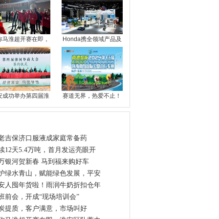
你马淮超开赛在即，
Honda携全领域产品及
安成功举办第四届淮
赛道无界，热爱不止！
点资讯
老吉保济口服液成家庭常备药
续12天5.4万吨，首月发运亮眼开
万银河贺新春 马到福来购好车
护绿水青山，赋能绿色发展，平安
安人囤年货啦！雨润牛奶折扣仓年
班前会，开成“现场培训会”
炭提质，客户满意，市场叫好