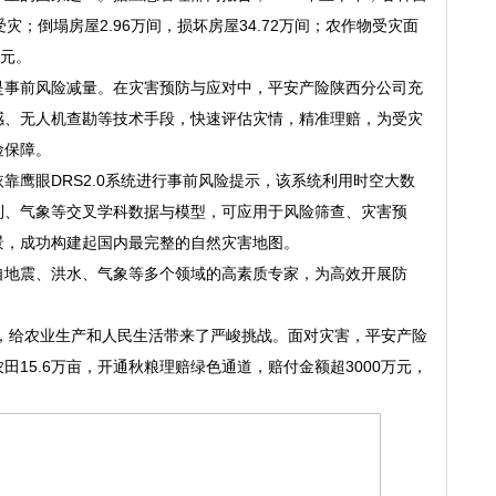
受灾；倒塌房屋2.96万间，损坏房屋34.72万间；农作物受灾面
亿元。
是事前风险减量。在灾害预防与应对中，平安产险陕西分公司充
感、无人机查勘等技术手段，快速评估灾情，精准理赔，为受灾
险保障。
靠鹰眼DRS2.0系统进行事前风险提示，该系统利用时空大数
利、气象等交叉学科数据与模型，可应用于风险筛查、灾害预
景，成功构建起国内最完整的自然灾害地图。
自地震、洪水、气象等多个领域的高素质专家，为高效开展防
。
害，给农业生产和人民生活带来了严峻挑战。面对灾害，平安产险
15.6万亩，开通秋粮理赔绿色通道，赔付金额超3000万元，